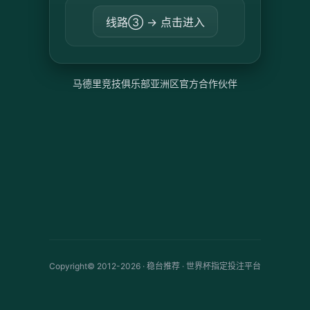
线路③ → 点击进入
马德里竞技俱乐部亚洲区官方合作伙伴
Copyright© 2012-2026 · 稳台推荐 · 世界杯指定投注平台